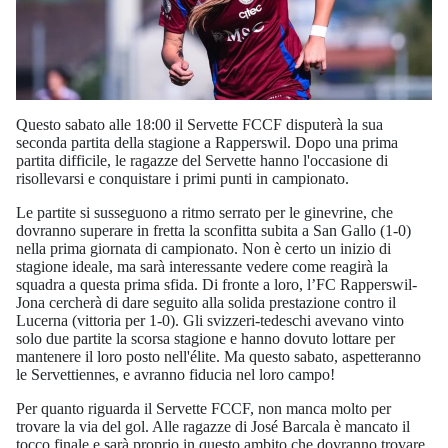
Questo sabato alle 18:00 il Servette FCCF disputerà la sua
seconda partita della stagione a Rapperswil. Dopo una prima
partita difficile, le ragazze del Servette hanno l'occasione di
risollevarsi e conquistare i primi punti in campionato.
Le partite si susseguono a ritmo serrato per le ginevrine, che
dovranno superare in fretta la sconfitta subita a San Gallo (1-0)
nella prima giornata di campionato. Non è certo un inizio di
stagione ideale, ma sarà interessante vedere come reagirà la
squadra a questa prima sfida. Di fronte a loro, l’FC Rapperswil-
Jona cercherà di dare seguito alla solida prestazione contro il
Lucerna (vittoria per 1-0). Gli svizzeri-tedeschi avevano vinto
solo due partite la scorsa stagione e hanno dovuto lottare per
mantenere il loro posto nell'élite. Ma questo sabato, aspetteranno
le Servettiennes, e avranno fiducia nel loro campo!
Per quanto riguarda il Servette FCCF, non manca molto per
trovare la via del gol. Alle ragazze di José Barcala è mancato il
tocco finale e sarà proprio in questo ambito che dovranno trovare