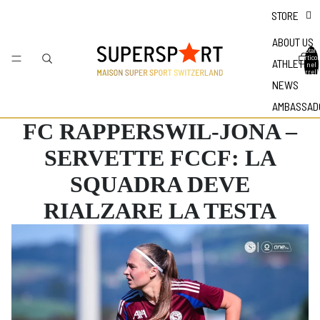
STORE
ABOUT US
Totale
articol
ATHLETES
nel
carrell
0
NEWS
AMBASSAD
FC RAPPERSWIL-JONA –
SERVETTE FCCF: LA
SQUADRA DEVE
RIALZARE LA TESTA