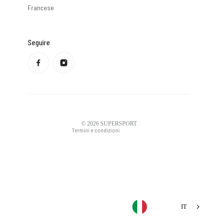
Francese
Seguire
Informativa sulla privacy
Politica di rimborso
Condizioni di servizio
Politica di spedizione
Informazioni di contatto
Avviso legale
© 2026
SUPERSPORT
Termini e condizioni
IT