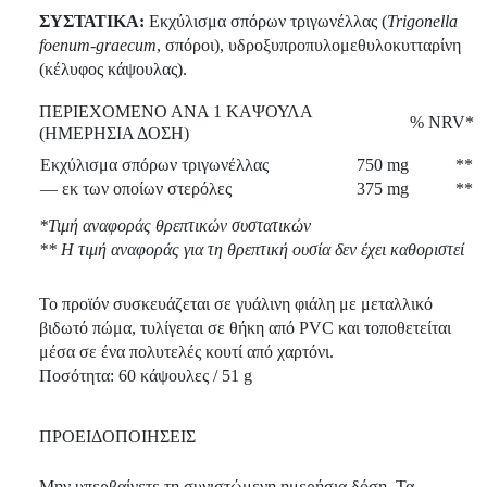
ΣΥΣΤΑΤΙΚΑ:
Εκχύλισμα σπόρων τριγωνέλλας (
Trigonella
foenum-graecum
, σπόροι), υδροξυπροπυλομεθυλοκυτταρίνη
(κέλυφος κάψουλας).
ΠΕΡΙΕΧΟΜΕΝΟ ΑΝΑ 1 ΚΑΨΟΥΛΑ
% NRV*
(ΗΜΕΡΗΣΙΑ ΔΟΣΗ)
Εκχύλισμα σπόρων τριγωνέλλας
750 mg
**
— εκ των οποίων στερόλες
375 mg
**
*Τιμή αναφοράς θρεπτικών συστατικών
** Η τιμή αναφοράς για τη θρεπτική ουσία δεν έχει καθοριστεί
Το προϊόν συσκευάζεται σε γυάλινη φιάλη με μεταλλικό
βιδωτό πώμα, τυλίγεται σε θήκη από PVC και τοποθετείται
μέσα σε ένα πολυτελές κουτί από χαρτόνι.
Ποσότητα: 60 κάψουλες / 51 g
ΠΡΟΕΙΔΟΠΟΙΗΣΕΙΣ
Μην υπερβαίνετε τη συνιστώμενη ημερήσια δόση. Τα