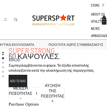
STORE
ABOUT US
Συνολικ
αριθμ
ATHLETES
προϊόν
στο
καλάθι:
NEWS
AMBASSAD
ΥΤΙΚΆ ΕΚΧΥΛΊΣΜΑΤΑ
ΠΟΙΌΤΗΤΑ ΧΩΡΊΣ ΣΥΜΒΙΒΑΣΜΟΎΣ
SUPER STRONG
60 ΚΑΨΟΥΛΕΣ.
€94,00
Συμπεριλαμβάνονται οι φόροι. Τα έξοδα αποστολής
υπολογίζονται κατά την ολοκλήρωση της παραγγελίας.
ΑΎΞΗΣΗ
ΜΕΊΩΣΗ
ΤΗΣ
ΠΟΣΌΤΗΤΑΣ
ΠΟΣΌΤΗΤΑΣ
Purchase Options