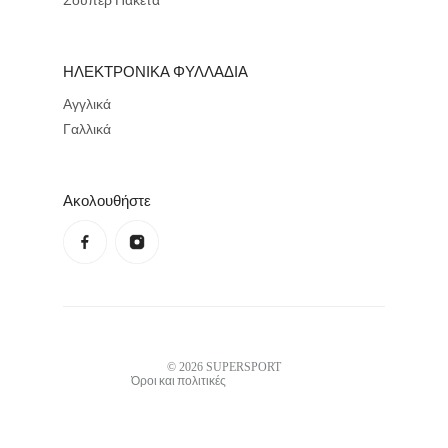
ΗΛΕΚΤΡΟΝΙΚΑ ΦΥΛΛΑΔΙΑ
Αγγλικά
Γαλλικά
Ακολουθήστε
Πολιτική απορρήτου
Πολιτική επιστροφής χρημάτων
Όροι χρήσης
Πολιτική αποστολών
Στοιχεία επικοινωνίας
Νομική γνωστοποίηση
© 2026
SUPERSPORT
Όροι και πολιτικές