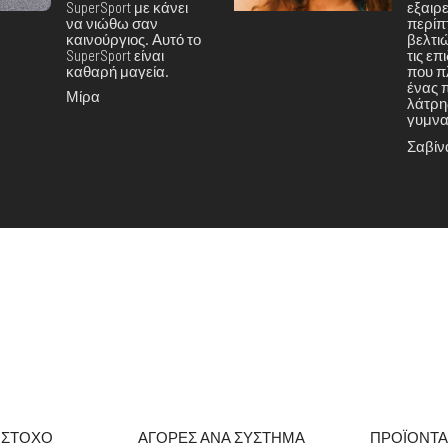
SuperSport με κάνει
εξαιρε
να νιώθω σαν
περίπ
καινούργιος. Αυτό το
βελτι
SuperSport είναι
τις επ
καθαρή μαγεία.
που π
ένας 
Μίρα
λάτρη
γυμνα
Σαβίν
 ΣΤΟΧΟ
ΑΓΟΡΕΣ ΑΝΑ ΣΥΣΤΗΜΑ
ΠΡΟΪΟΝΤ