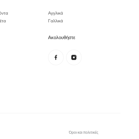
όντα
Αγγλικά
έτα
Γαλλικά
Ακολουθήστε
Πολιτική απορρήτου
Πολιτική επιστροφής χρημάτων
Όροι χρήσης
Πολιτική αποστολών
Στοιχεία επικοινωνίας
Νομική γνωστοποίηση
Όροι και πολιτικές