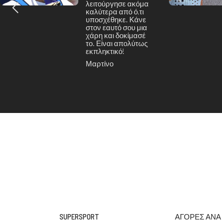
λειτούργησε ακόμα
καλύτερα από ό,τι
υποσχέθηκε. Κάνε
στον εαυτό σου μια
χάρη και δοκίμασέ
το. Είναι απολύτως
εκπληκτικό!
Μαρτίνο
SUPERSPORT
ΑΓΟΡΕΣ ΑΝΑ