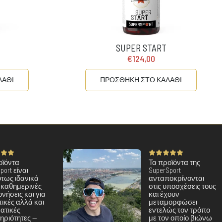
SUPER START
€124,00
ΛΑΘΙ
ΠΡΟΣΘΗΚΗ ΣΤΟ ΚΑΛΑΘΙ
οϊόντα
Τα προϊόντα της
port είναι
SuperSport
τως ιδανικά
ανταποκρίνονται
ς καθημερινές
στις υποσχέσεις τους
νήσεις και για
και έχουν
ικές αλλά και
μεταμορφώσει
ατικές
εντελώς τον τρόπο
ηριότητες —
με τον οποίο βιώνω