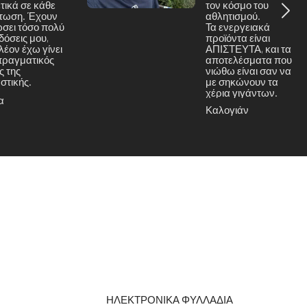
τικά σε κάθε
τον κόσμο του
τωση. Έχουν
αθλητισμού.
ώσει τόσο πολύ
Τα ενεργειακά
ιδόσεις μου,
προϊόντα είναι
λέον έχω γίνει
ΑΠΙΣΤΕΥΤΑ, και τα
πραγματικός
αποτελέσματα που
ς της
νιώθω είναι σαν να
στικής.
με σηκώνουν τα
χέρια γιγάντων.
α
Καλογιάν
Α
ΗΛΕΚΤΡΟΝΙΚΑ ΦΥΛΛΑΔΙΑ