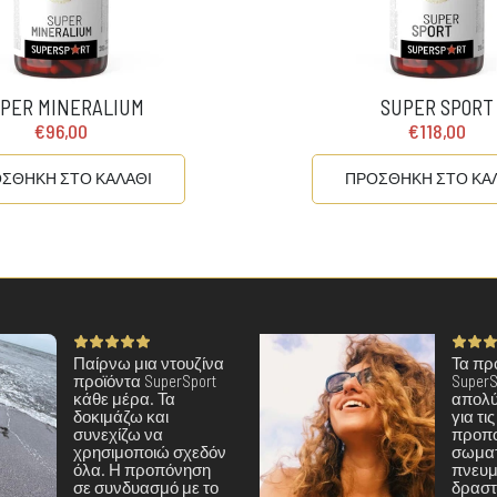
PER MINERALIUM
SUPER SPORT
€96,00
€118,00
ΣΘΗΚΗ ΣΤΟ ΚΑΛΑΘΙ
ΠΡΟΣΘΗΚΗ ΣΤΟ ΚΑ
Παίρνω μια ντουζίνα
Τα πρ
προϊόντα SuperSport
SuperS
κάθε μέρα. Τα
απολύ
δοκιμάζω και
για τι
συνεχίζω να
προπο
χρησιμοποιώ σχεδόν
σωματ
όλα. Η προπόνηση
πνευμ
σε συνδυασμό με το
δραστ