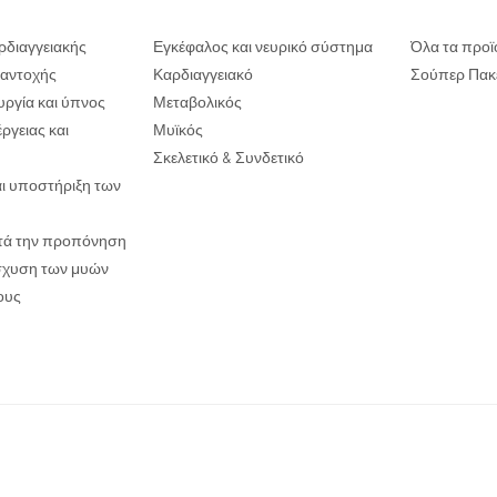
ρδιαγγειακής
Εγκέφαλος και νευρικό σύστημα
Όλα τα προϊ
ι αντοχής
Καρδιαγγειακό
Σούπερ Πακ
υργία και ύπνος
Μεταβολικός
ργειας και
Μυϊκός
Σκελετικό & Συνδετικό
αι υποστήριξη των
τά την προπόνηση
ίσχυση των μυών
ους