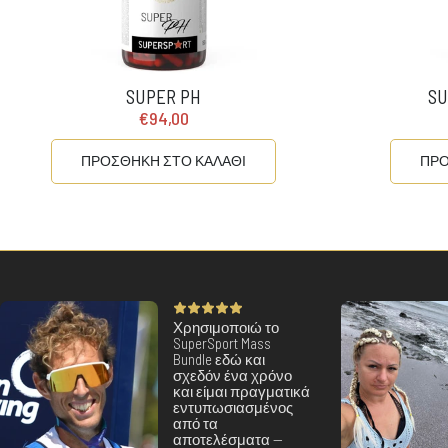
SUPER PH
SU
€94,00
ΠΡΟΣΘΗΚΗ ΣΤΟ ΚΑΛΑΘΙ
ΠΡΟ
Χρησιμοποιώ το
SuperSport Mass
Bundle εδώ και
σχεδόν ένα χρόνο
και είμαι πραγματικά
εντυπωσιασμένος
από τα
αποτελέσματα —