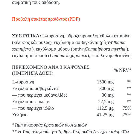
σωματική τους απόδοση.
Προβολή ετικέτας προϊόντος (PDF)
ΣΥΣΤΑΤΙΚΑ:
L-τυροσίνη, υδροξυπροπυλομεθυλοκυτταρίνη
(κέλυφος κάψουλας), εκχύλισμα ασβαγκάντα (ρίζα
Withania
somnifera
), εκχύλισμα μύρου (ρητίνη
Commiphora myrrha
),
εκχύλισμα φυκιού (
Laminaria japonica
), L-σεληνομεθειονίνη.
ΠΕΡΙΕΧΟΜΕΝΟ ΑΝΑ 3 ΚΑΨΟΥΛΕΣ
% NRV*
(ΗΜΕΡΗΣΙΑ ΔΟΣΗ)
L-τυροσίνη
1500 mg
**
Εκχύλισμα ασβαγκάντα
300 mg
**
— που περιέχει μεθανολίδες
30 mg
**
Εκχύλισμα φυκιών
22,5 mg
**
— που περιέχει ιώδιο
112,5 μg
75%
Σελήνιο
41,25 μg
75%
*Τιμή αναφοράς θρεπτικών συστατικών
** Η τιμή αναφοράς για τη θρεπτική ουσία δεν έχει καθοριστεί