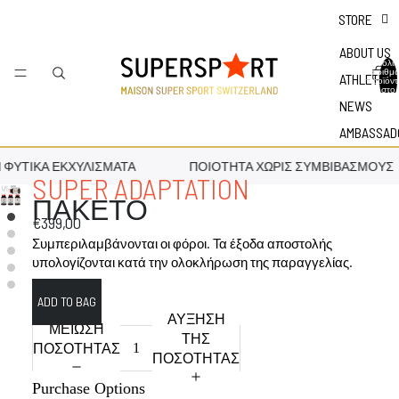
STORE
ABOUT US
Συνολικ
αριθμ
ATHLETES
προϊόν
στο
καλάθι:
NEWS
AMBASSAD
ΦΥΤΙΚΆ ΕΚΧΥΛΊΣΜΑΤΑ
ΠΟΙΌΤΗΤΑ ΧΩΡΊΣ ΣΥΜΒΙΒΑΣΜΟΎΣ
SUPER ADAPTATION
ΠΑΚΕΤΟ
€399,00
Συμπεριλαμβάνονται οι φόροι. Τα έξοδα αποστολής
υπολογίζονται κατά την ολοκλήρωση της παραγγελίας.
ΑΎΞΗΣΗ
ΜΕΊΩΣΗ
ΤΗΣ
ΠΟΣΌΤΗΤΑΣ
ΠΟΣΌΤΗΤΑΣ
Purchase Options