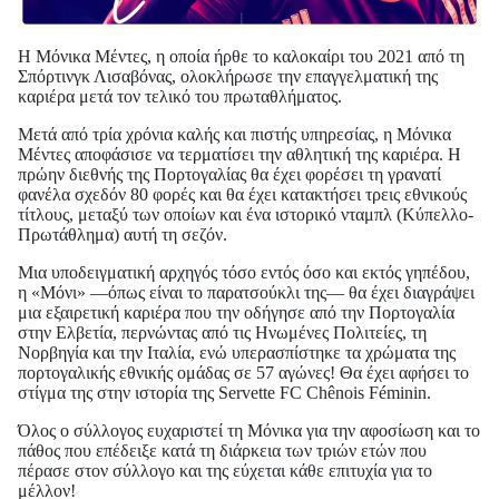
Η Μόνικα Μέντες, η οποία ήρθε το καλοκαίρι του 2021 από τη
Σπόρτινγκ Λισαβόνας, ολοκλήρωσε την επαγγελματική της
καριέρα μετά τον τελικό του πρωταθλήματος.
Μετά από τρία χρόνια καλής και πιστής υπηρεσίας, η Μόνικα
Μέντες αποφάσισε να τερματίσει την αθλητική της καριέρα. Η
πρώην διεθνής της Πορτογαλίας θα έχει φορέσει τη γρανατί
φανέλα σχεδόν 80 φορές και θα έχει κατακτήσει τρεις εθνικούς
τίτλους, μεταξύ των οποίων και ένα ιστορικό νταμπλ (Κύπελλο-
Πρωτάθλημα) αυτή τη σεζόν.
Μια υποδειγματική αρχηγός τόσο εντός όσο και εκτός γηπέδου,
η «Μόνι» —όπως είναι το παρατσούκλι της— θα έχει διαγράψει
μια εξαιρετική καριέρα που την οδήγησε από την Πορτογαλία
στην Ελβετία, περνώντας από τις Ηνωμένες Πολιτείες, τη
Νορβηγία και την Ιταλία, ενώ υπερασπίστηκε τα χρώματα της
πορτογαλικής εθνικής ομάδας σε 57 αγώνες! Θα έχει αφήσει το
στίγμα της στην ιστορία της Servette FC Chênois Féminin.
Όλος ο σύλλογος ευχαριστεί τη Μόνικα για την αφοσίωση και το
πάθος που επέδειξε κατά τη διάρκεια των τριών ετών που
πέρασε στον σύλλογο και της εύχεται κάθε επιτυχία για το
μέλλον!