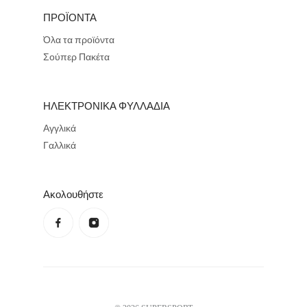
ΠΡΟΪΟΝΤΑ
Όλα τα προϊόντα
Σούπερ Πακέτα
ΗΛΕΚΤΡΟΝΙΚΑ ΦΥΛΛΑΔΙΑ
Αγγλικά
Γαλλικά
Ακολουθήστε
Πολιτική απορρήτου
Πολιτική επιστροφής χρημάτων
Όροι χρήσης
Πολιτική αποστολών
Στοιχεία επικοινωνίας
Νομική γνωστοποίηση