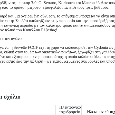
ερδίζοντας με σκορ 3-0. Οι Serrano, Korhonen και Mauron έβαλαν του
από το πρώτο ημίχρονο, εξασφαλίζοντας έτσι τους τρεις βαθμούς.
ιρό και μια ονειρεμένη σύνθεση, το απόγευμα υπόσχεται να είναι υπ
ίκτες της Σερβέτι υπολογίζουν στην παρουσία και την υποστήριξή σας
ν κανονική περίοδο με τον καλύτερο τρόπο και να αντιμετωπίσουν τ
ον τελικό του Κυπέλλου Ελβετίας!
ς στον αγώνα
αγώνα, η Servette FCCF έχει τη χαρά να καλωσορίσει την Cydonia ως
, ειδική στον τομέα των οικιστικών ακινήτων, ξεχωρίζει στη γαλλό
η και εξατομικευμένη προσφορά της, η οποία καλύπτει όλες τις πτυχ
σχεδιασμό έως την πώληση – με εξατομικευμένες συμβουλές και υποσ
α σχόλιο
Ηλεκτρονικό
ταχυδρομείο