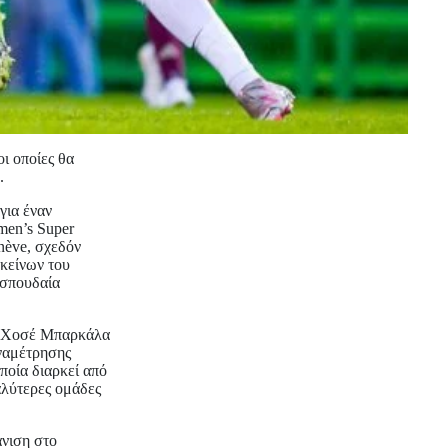
οι οποίες θα
.
για έναν
men’s Super
nève, σχεδόν
εκείνων του
 σπουδαία
ου Χοσέ Μπαρκάλα
αναμέτρησης
ποία διαρκεί από
αλύτερες ομάδες
άνιση στο