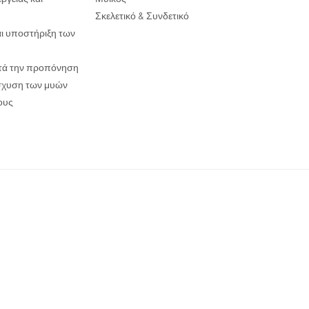
Σκελετικό & Συνδετικό
αι υποστήριξη των
τά την προπόνηση
ίσχυση των μυών
ους