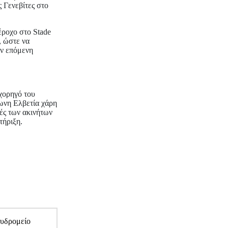
ς Γενεβίτες στο
έροχο στο Stade
, ώστε να
ην επόμενη
 χορηγό του
φωνη Ελβετία χάρη
ές των ακινήτων
τήριξη.