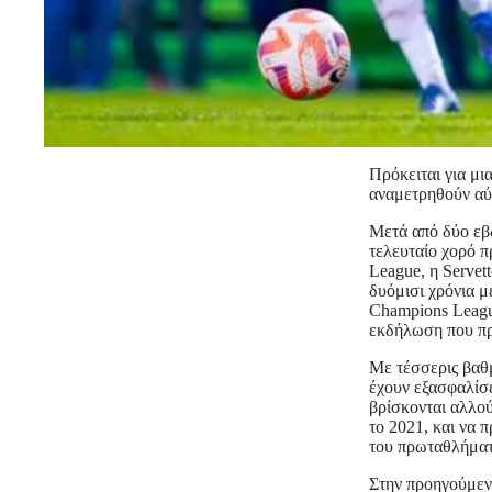
Πρόκειται για μι
αναμετρηθούν αύρ
Μετά από δύο εβ
τελευταίο χορό π
League, η Servet
δυόμισι χρόνια μ
Champions League
εκδήλωση που πρ
Με τέσσερις βαθμ
έχουν εξασφαλίσε
βρίσκονται αλλού
το 2021, και να 
του πρωταθλήματ
Στην προηγούμενη