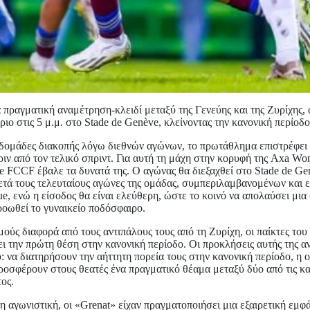
α πραγματική αναμέτρηση-κλειδί μεταξύ της Γενεύης και της Ζυρίχης, 
ιο στις 5 μ.μ. στο Stade de Genève, κλείνοντας την κανονική περίοδο
δομάδες διακοπής λόγω διεθνών αγώνων, το πρωτάθλημα επιστρέφει 
ριν από τον τελικό σπριντ. Για αυτή τη μάχη στην κορυφή της Axa Wo
te FCCF έβαλε τα δυνατά της. Ο αγώνας θα διεξαχθεί στο Stade de Ge
ετά τους τελευταίους αγώνες της ομάδας, συμπεριλαμβανομένων και 
, ενώ η είσοδος θα είναι ελεύθερη, ώστε το κοινό να απολαύσει μια
οωθεί το γυναικείο ποδόσφαιρο.
ούς διαφορά από τους αντιπάλους τους από τη Ζυρίχη, οι παίκτες τ
ι την πρώτη θέση στην κανονική περίοδο. Οι προκλήσεις αυτής της 
: να διατηρήσουν την αήττητη πορεία τους στην κανονική περίοδο, η ο
προσφέρουν στους θεατές ένα πραγματικό θέαμα μεταξύ δύο από τις κ
ος.
 αγωνιστική, οι «Grenat» είχαν πραγματοποιήσει μια εξαιρετική εμφ