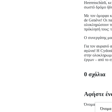
Heerenschürli, κ
σωστό δρόμο ήδη 
Με τον όμορφο κα
de Genève! Οι πα
ολοκληρώσουν τη
πρόκλησή τους: τ
Ο συνεργάτης μα
Για τον αυριανό 
αγώνα! Η Cydonia
στην ολοκληρωμέν
έργων – από το 
0 σχόλια
Αφήστε έν
Όνομα