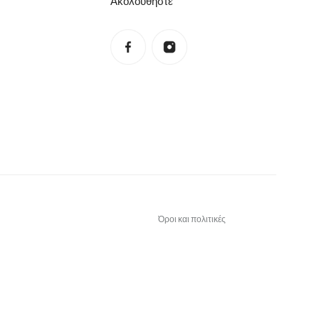
Ακολουθήστε
Πολιτική απορρήτου
Πολιτική επιστροφής χρημάτων
Όροι χρήσης
Πολιτική αποστολών
Στοιχεία επικοινωνίας
Νομική γνωστοποίηση
Όροι και πολιτικές