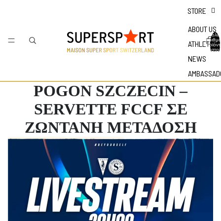
STORE
ABOUT US
Συνολικ
αριθμ
ATHLETES
προϊόν
στο
καλάθι:
NEWS
AMBASSAD
POGON SZCZECIN –
SERVETTE FCCF ΣΕ
ΖΩΝΤΑΝΗ ΜΕΤΑΔΟΣΗ