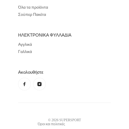
Όλα τα προϊόντα
Σούπερ Πακέτα
ΗΛΕΚΤΡΟΝΙΚΑ ΦΥΛΛΑΔΙΑ
Αγγλικά
Γαλλικά
Ακολουθήστε
Πολιτική απορρήτου
Πολιτική επιστροφής χρημάτων
Όροι χρήσης
Πολιτική αποστολών
Στοιχεία επικοινωνίας
Νομική γνωστοποίηση
© 2026
SUPERSPORT
Όροι και πολιτικές