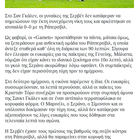
Στο Σαν Γκάλεν, οι γυναίκες της Σερβέτ δεν κατάφεραν να
σημειώσουν την έκτη συνεχόμενη νίκη τους και αρκέστηκαν σε
ισοπαλία 0–0 με τη Ράπερσβιλ.
Ως φαβορί, οι «Garnets» προσπάθησαν τα πάντα, μάταια όμως,
να ξεπεράσουν μια ανθεκτική ομάδα του Ράππερσβιλ, η οποία
άντεξε σταθερά καθ’ όλη τη διάρκεια των 90 λεπτών. Σίγουρα
δεν έλειψαν οι ευκαιρίες για τις παίκτριες της Γενεύης. Μάλιστα,
νόμιζαν ότι είχαν κάνει το ιδανικό ξεκίνημα στο 10ο λεπτό, αλλά
το γκολ της Σεράνο ακυρώθηκε λόγω οφσάιντ. Οι συμπαίκτριές
της δεν είχαν περισσότερη τύχη πριν το ημίχρονο.
Στο δεύτερο ημίχρονο, η εικόνα παρέμεινε η ίδια. Οι ευκαιρίες
συσσωρεύονταν, τα λεπτά περνούσαν, αλλά οι παίκτες του
Κριστιάν Τόρο συνέχιζαν να προσκρούουν στην συμπαγή άμυνα
της Σανκτ Γκάλεν και σε έναν αντίπαλο τερματοφύλακα σε
κορυφαία φόρμα. Ο Μαρινέλι, ο Σεράνο, ο Σίμονσον και οι
υπόλοιποι δοκίμασαν την τύχη τους, αλλά δεν κατάφεραν να
αξιοποιήσουν τις λίγες ευκαιρίες που τους δόθηκαν στα
τελευταία λεπτά του αγώνα.
Η Σερβέτ έχασε τους πρώτους της βαθμούς της σεζόν κόντρα
στη Ράπερσβιλ, αλλά θα παραμείνει στην κορυφή της