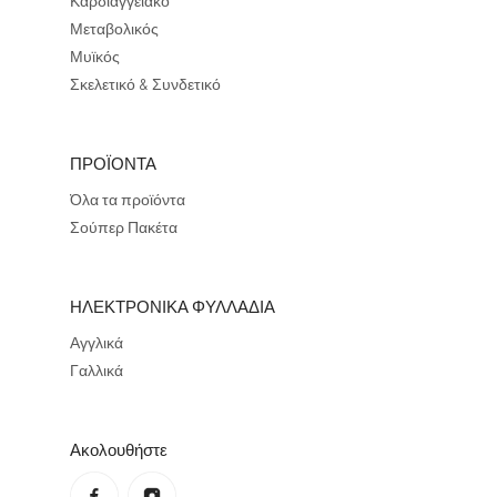
Καρδιαγγειακό
Μεταβολικός
Μυϊκός
Σκελετικό & Συνδετικό
ΠΡΟΪΟΝΤΑ
Όλα τα προϊόντα
Σούπερ Πακέτα
ΗΛΕΚΤΡΟΝΙΚΑ ΦΥΛΛΑΔΙΑ
Αγγλικά
Γαλλικά
Ακολουθήστε
Πολιτική απορρήτου
Πολιτική επιστροφής χρημάτων