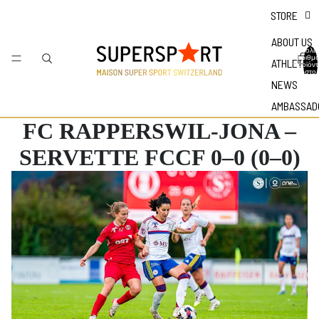
STORE
ABOUT US
Συνολικ
αριθμ
ATHLETES
προϊόν
στο
καλάθι:
NEWS
AMBASSAD
FC RAPPERSWIL-JONA –
SERVETTE FCCF 0–0 (0–0)