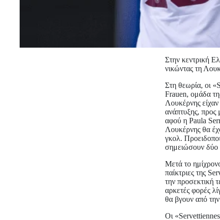
Στην κεντρική Ελ
νικώντας τη Λουκ
Στη θεωρία, οι «
Frauen, ομάδα τη
Λουκέρνης είχαν 
ανάπτυξης, προς 
αφού η Paula Ser
Λουκέρνης θα έχο
γκολ. Προειδοποι
σημειώσουν δύο ν
Μετά το ημίχρονο
παίκτριες της Se
την προσεκτική 
αρκετές φορές λί
θα βγουν από την
Οι «Servettienne