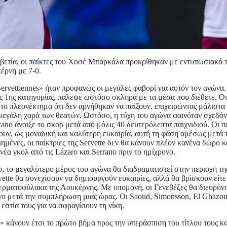
βετία, οι παίκτες του Χοσέ Μπαρκάλα προκρίθηκαν με εντυπωσιακό τ
έρνη με 7-0.
Servettiennes» ήταν προφανώς οι μεγάλες φαβορί για αυτόν τον αγώνα
ς 1ης κατηγορίας, πάλεψε ωστόσο σκληρά με τα μέσα που διέθετε. Οι 
το πλεονέκτημα ότι δεν αρνήθηκαν να παίξουν, επιχειρώντας μάλιστα
μεγάλη χαρά των θεατών. Ωστόσο, η τύχη του αγώνα φαινόταν σχεδόν
rano άνοιξε το σκορ μετά από μόλις 40 δευτερόλεπτα παιχνιδιού. Οι πα
υν, ως μοναδική και καλύτερη ευκαιρία, αυτή τη φάση αμέσως μετά 
ημένες, οι παίκτριες της Servette δεν θα κάνουν πλέον κανένα δώρο κ
έα γκολ από τις Lázaro και Serrano πριν το ημίχρονο.
, το μεγαλύτερο μέρος του αγώνα θα διαδραματιστεί στην περιοχή τη
rvette θα συνεχίσουν να δημιουργούν ευκαιρίες, αλλά θα βρίσκουν είτε
τερματοφύλακα της Λουκέρνης. Με υπομονή, οι Γενεβέζες θα διευρύν
γο μετά την συμπλήρωση μιας ώρας. Οι Saoud, Simonsson, El Ghazou
 εστία τους για να σφραγίσουν τη νίκη.
s» κάνουν έτσι το πρώτο βήμα προς την υπεράσπιση του τίτλου τους κ