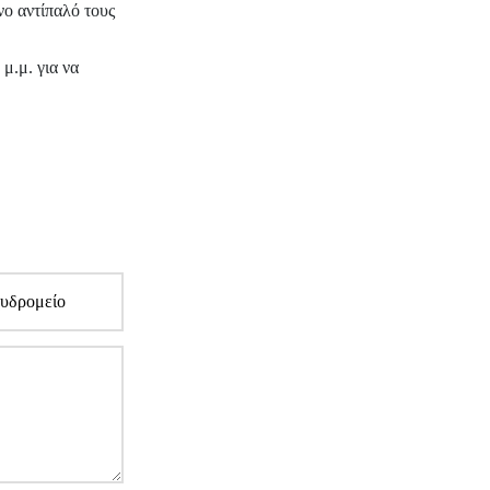
νο αντίπαλό τους
μ.μ. για να