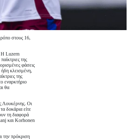
ρόπο στους 16,
. Η Luzern
παίκτριες της
 ορισμένες φάσεις
 ήδη κλεισμένη,
ίκτριες της
το εναρκτήριο
αι θα
ς Λουκέρνης. Οι
 τα δοκάρια είτε
ουν τη διαφορά
anj και Korhonen
αι την πρόκριση