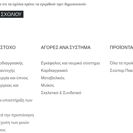
ότι τα σχόλια πρέπει να εγκριθούν πριν δημοσιευτούν.
 ΣΧΟΛΊΟΥ
 ΣΤΟΧΟ
ΑΓΟΡΕΣ ΑΝΑ ΣΥΣΤΗΜΑ
ΠΡΟΪΟΝΤ
ρδιαγγειακής
Εγκέφαλος και νευρικό σύστημα
Όλα τα προϊ
ι αντοχής
Καρδιαγγειακό
Σούπερ Πακ
υργία και ύπνος
Μεταβολικός
ργειας και
Μυϊκός
Σκελετικό & Συνδετικό
αι υποστήριξη των
τά την προπόνηση
ίσχυση των μυών
ους