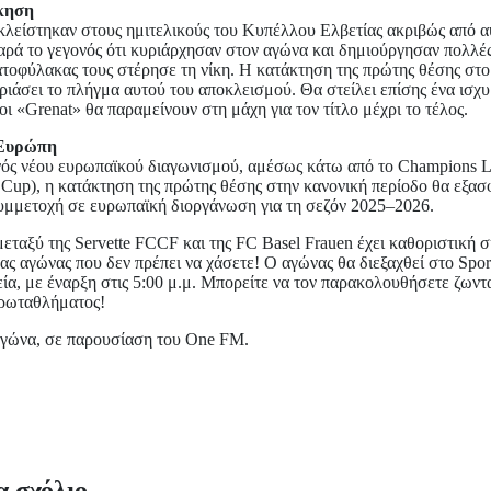
κηση
κλείστηκαν στους ημιτελικούς του Κυπέλλου Ελβετίας ακριβώς από α
αρά το γεγονός ότι κυριάρχησαν στον αγώνα και δημιούργησαν πολλές 
ατοφύλακας τους στέρησε τη νίκη. Η κατάκτηση της πρώτης θέσης στο
ριάσει το πλήγμα αυτού του αποκλεισμού. Θα στείλει επίσης ένα ισχ
οι «Grenat» θα παραμείνουν στη μάχη για τον τίτλο μέχρι το τέλος.
 Ευρώπη
νός νέου ευρωπαϊκού διαγωνισμού, αμέσως κάτω από το Champions 
Cup), η κατάκτηση της πρώτης θέσης στην κανονική περίοδο θα εξασ
υμμετοχή σε ευρωπαϊκή διοργάνωση για τη σεζόν 2025–2026.
εταξύ της Servette FCCF και της FC Basel Frauen έχει καθοριστική ση
ς αγώνας που δεν πρέπει να χάσετε! Ο αγώνας θα διεξαχθεί στο Sport
ία, με έναρξη στις 5:00 μ.μ. Μπορείτε να τον παρακολουθήσετε ζωντ
πρωταθλήματος!
αγώνα, σε παρουσίαση του One FM.
α σχόλιο