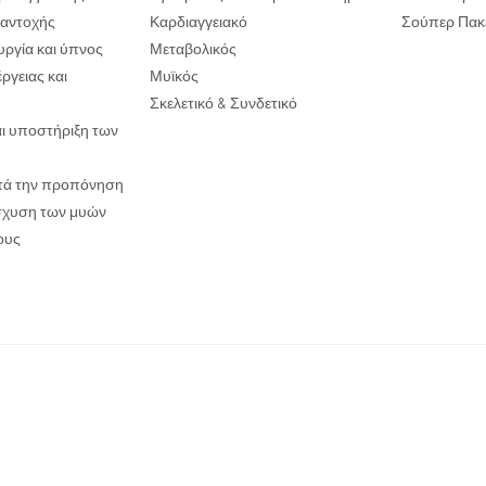
ι αντοχής
Καρδιαγγειακό
Σούπερ Πακ
υργία και ύπνος
Μεταβολικός
ργειας και
Μυϊκός
Σκελετικό & Συνδετικό
αι υποστήριξη των
τά την προπόνηση
ίσχυση των μυών
ους