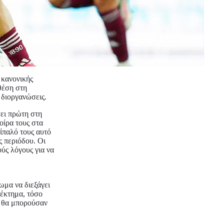
 κανονικής
 θέση στη
 διοργανώσεις.
σει πρώτη στη
οίρα τους στα
τίπαλό τους αυτό
ς περιόδου. Οι
ούς λόγους για να
ωμα να διεξάγει
νέκτημα, τόσο
» θα μπορούσαν