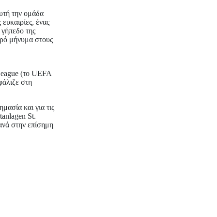
υτή την ομάδα
ευκαιρίες, ένας
 γήπεδο της
υρό μήνυμα στους
League (το UEFA
φάλιζε στη
μασία και για τις
anlagen St.
ανά στην επίσημη