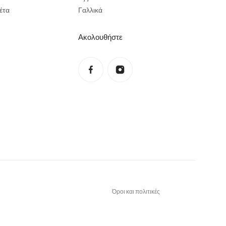
έτα
Γαλλικά
Ακολουθήστε
Πολιτική απορρήτου
Πολιτική επιστροφής χρημάτων
Όροι χρήσης
Πολιτική αποστολών
Στοιχεία επικοινωνίας
Νομική γνωστοποίηση
Όροι και πολιτικές