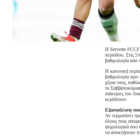
Η Servette FCCF 
περιόδου. Στις 5:
βαθμολογία από 
Η κανονική περίο
βαθμολογία πριν 
χέρια τους, καθώ
το Σαββατοκύριακ
παίκτριες του Jo
κερδίσουν.
Εξασφάλιση του
Αν τερματίσει πρ
όλους τους αποφ
ψυχολογικά όσο κ
να αποκτήσουν τ