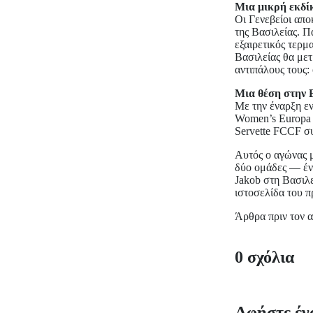
Μια μικρή εκδί
Οι Γενεβείοι απο
της Βασιλείας. Π
εξαιρετικός τερμ
Βασιλείας θα μετ
αντιπάλους τους: 
Μια θέση στην
Με την έναρξη ε
Women’s Europa 
Servette FCCF σ
Αυτός ο αγώνας μ
δύο ομάδες — ένα
Jakob στη Βασιλε
ιστοσελίδα του 
Άρθρα πριν τον 
0 σχόλια
Αφήστε έν