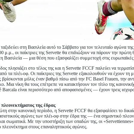
ταξιδεύει στη Βασιλεία αυτό το Σάββατο για τον τελευταίο αγώνα της
00 μ.μ., οι παίκτριες της Servette θα επιδιώξουν να πάρουν την πρώτη
τη Βασιλεία — μια θέση που εξασφαλίζει συμμετοχή στις ευρωπαϊκές
δος πλησιάζει στο τέλος της και η Servette FCCF παλεύει να τερματί
από τα πλέι-οφ. Οι παίκτριες της Servette εξακολουθούν να έχουν τη μ
ς βρίσκονται μόλις έναν βαθμό πίσω από την FC Basel Frauen, την αν
ο. Μια νίκη θα τους επέτρεπε να κατακτήσουν τον τίτλο της κανονική
sé Barcala είναι περισσότερο από αποφασισμένες — έχουν τρεις ισχυρ
 πλεονεκτήματος της έδρας
ώτη στην κανονική περίοδο, η Servette FCCF θα εξασφαλίσει το δικαί
ασιστικούς αγώνες των πλέι-οφ στην έδρα της — ένα σημαντικό πλεο
αι σωματικά. Με την υποστήριξη των οπαδών της, οι «Servettiennes
ο πλεονέκτημα στους επαναληπτικούς αγώνες.