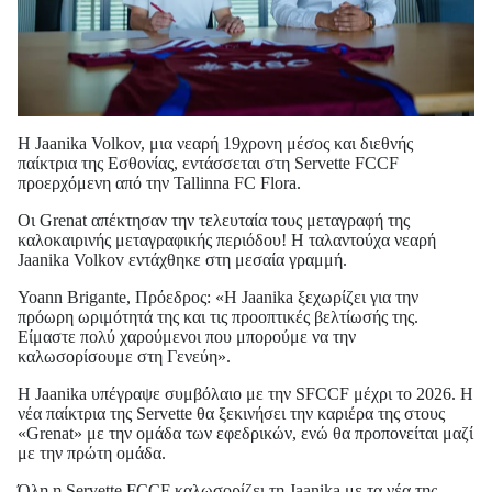
Η Jaanika Volkov, μια νεαρή 19χρονη μέσος και διεθνής
παίκτρια της Εσθονίας, εντάσσεται στη Servette FCCF
προερχόμενη από την Tallinna FC Flora.
Οι Grenat απέκτησαν την τελευταία τους μεταγραφή της
καλοκαιρινής μεταγραφικής περιόδου! Η ταλαντούχα νεαρή
Jaanika Volkov εντάχθηκε στη μεσαία γραμμή.
Yoann Brigante, Πρόεδρος: «Η Jaanika ξεχωρίζει για την
πρόωρη ωριμότητά της και τις προοπτικές βελτίωσής της.
Είμαστε πολύ χαρούμενοι που μπορούμε να την
καλωσορίσουμε στη Γενεύη».
Η Jaanika υπέγραψε συμβόλαιο με την SFCCF μέχρι το 2026. Η
νέα παίκτρια της Servette θα ξεκινήσει την καριέρα της στους
«Grenat» με την ομάδα των εφεδρικών, ενώ θα προπονείται μαζί
με την πρώτη ομάδα.
Όλη η Servette FCCF καλωσορίζει τη Jaanika με τα νέα της