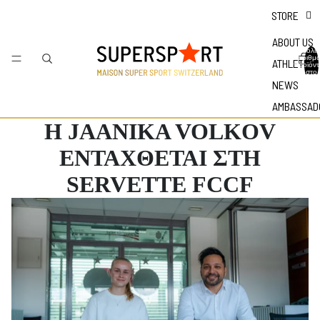
STORE
ABOUT US
Συνολικ
αριθμ
ATHLETES
προϊόν
στο
καλάθι:
NEWS
AMBASSAD
Η JAANIKA VOLKOV
ΕΝΤΑΧΘΕΤΑΙ ΣΤΗ
SERVETTE FCCF