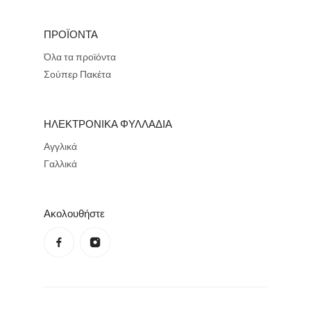
ΠΡΟΪΟΝΤΑ
Όλα τα προϊόντα
Σούπερ Πακέτα
ΗΛΕΚΤΡΟΝΙΚΑ ΦΥΛΛΑΔΙΑ
Αγγλικά
Γαλλικά
Ακολουθήστε
Πολιτική απορρήτου
Πολιτική επιστροφής χρημάτων
Όροι χρήσης
Πολιτική αποστολών
Στοιχεία επικοινωνίας