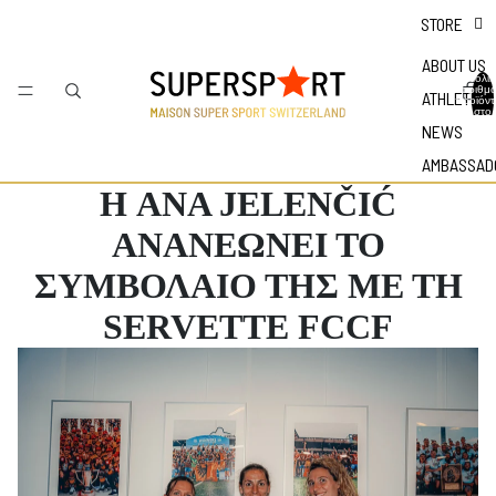
STORE
ABOUT US
Συνολικ
αριθμ
ATHLETES
προϊόν
στο
καλάθι:
NEWS
AMBASSAD
Η ANA JELENČIĆ
ΑΝΑΝΕΩΝΕΙ ΤΟ
ΣΥΜΒΟΛΑΙΟ ΤΗΣ ΜΕ ΤΗ
SERVETTE FCCF