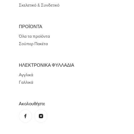
Σκελετικό & Συνδετικό
ΠΡΟΪΟΝΤΑ
Όλα τα προϊόντα
Σούπερ Πακέτα
ΗΛΕΚΤΡΟΝΙΚΑ ΦΥΛΛΑΔΙΑ
Αγγλικά
Γαλλικά
Ακολουθήστε
Πολιτική απορρήτου
Πολιτική επιστροφής χρημάτων
Όροι χρήσης
Πολιτική αποστολών